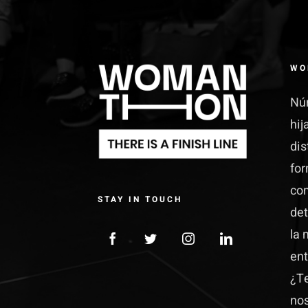
WO
Núr
hij
dis
for
co
STAY IN TOUCH
det
la 
ent
¿Te
no