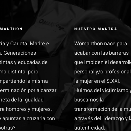
MANTHON
NUESTRO MANTRA
ia y Carlota. Madre e
Womanthon nace para
a. Generaciones
acabar con las barreras
tintas y educadas de
que impiden el desarroll
ma distinta, pero
personal y/o profesional
mpartiendo la misma
la mujer en el S.XXI.
erminación por alcanzar
Huimos del victimismo 
meta de la igualdad
buscamos la
re hombres y mujeres.
transformación de la mu
 apuntas a cruzarla con
a través del liderazgo y l
sotras?
autenticidad.