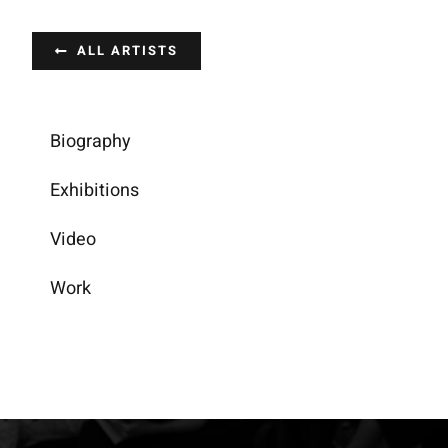
Saltar
al
Home
Starting point
ALL ARTISTS
contenido
Biography
Exhibitions
Video
Work